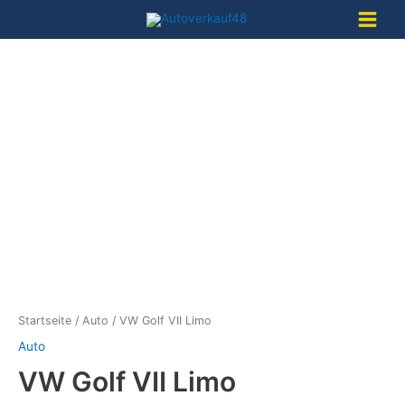
Zum
Inhalt
Main
springen
Menu
Startseite
/
Auto
/ VW Golf VII Limo
Auto
VW Golf VII Limo