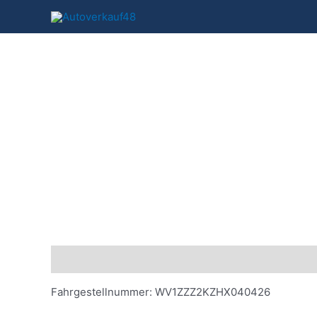
Zum
Inhalt
springen
Beschreibung
Fahrgestellnummer: WV1ZZZ2KZHX040426