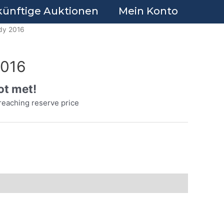
ünftige Auktionen
Mein Konto
dy 2016
016
ot met!
reaching reserve price