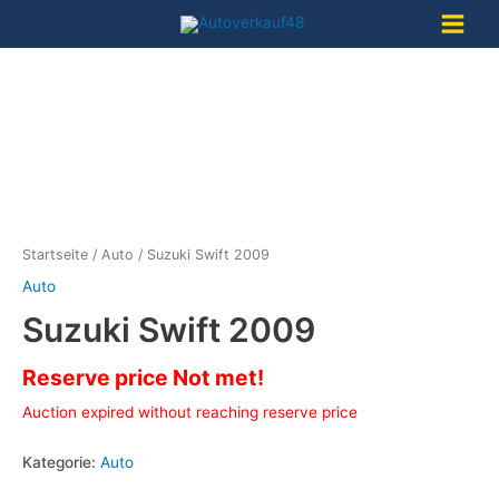
Zum
Inhalt
Main
springen
Menu
Startseite
/
Auto
/ Suzuki Swift 2009
Auto
Suzuki Swift 2009
Reserve price Not met!
Auction expired without reaching reserve price
Kategorie:
Auto