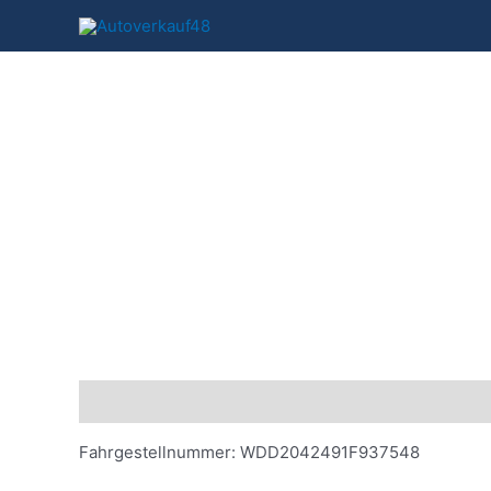
Zum
Inhalt
springen
Beschreibung
Fahrgestellnummer: WDD2042491F937548