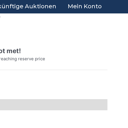
ünftige Auktionen
Mein Konto
0
ot met!
reaching reserve price