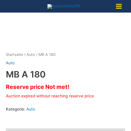
Zum
Inhalt
Main
springen
Menu
Startseite
/
Auto
/ MB A 180
Auto
MB A 180
Reserve price Not met!
Auction expired without reaching reserve price
Kategorie:
Auto