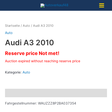
Zum
Inhalt
Main
springen
Menu
Startseite
/
Auto
/ Audi A3 2010
Auto
Audi A3 2010
Reserve price Not met!
Auction expired without reaching reserve price
Kategorie:
Auto
Beschreibung
Fahrgestellnummer: WAUZZZ8P2BA037354